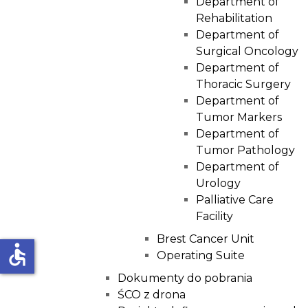
Department of
Rehabilitation
Department of
Surgical Oncology
Department of
Thoracic Surgery
Department of
Tumor Markers
Department of
Tumor Pathology
Department of
Urology
Palliative Care
Facility
Brest Cancer Unit
accessible
Operating Suite
Dokumenty do pobrania
ŚCO z drona